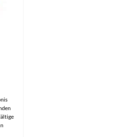
bnis
inden
ältige
in