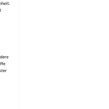
nheit.
t
ndere
ffe
ster