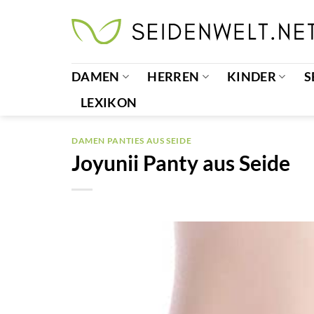
Zum
Inhalt
springen
DAMEN
HERREN
KINDER
S
LEXIKON
DAMEN PANTIES AUS SEIDE
Joyunii Panty aus Seide