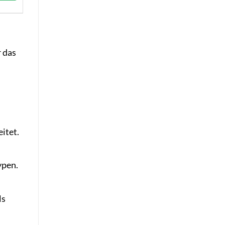
r das
eitet.
ypen.
ls