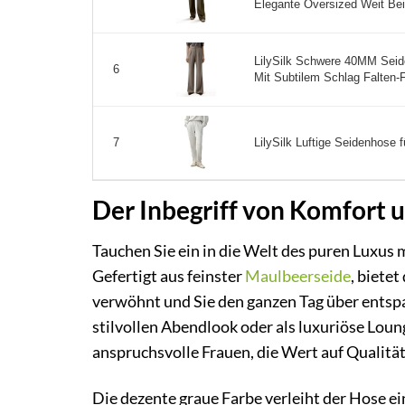
Elegante Oversized Weit Bein
LilySilk Schwere 40MM Seid
6
Mit Subtilem Schlag Falten-
LilySilk Luftige Seidenhose f
7
Der Inbegriff von Komfort u
Tauchen Sie ein in die Welt des puren Luxus 
Gefertigt aus feinster
Maulbeerseide
, biete
verwöhnt und Sie den ganzen Tag über entspa
stilvollen Abendlook oder als luxuriöse Loun
anspruchsvolle Frauen, die Wert auf Qualität
Die dezente graue Farbe verleiht der Hose ein