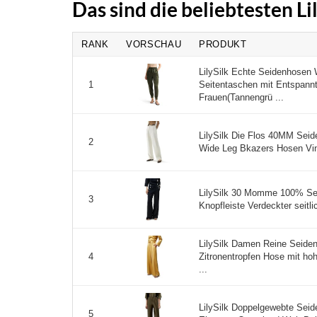
Das sind die beliebtesten L
RANK
VORSCHAU
PRODUKT
LilySilk Echte Seidenhosen
Seitentaschen mit Entspann
1
Frauen(Tannengrü ...
LilySilk Die Flos 40MM Seid
2
Wide Leg Bkazers Hosen Vint
LilySilk 30 Momme 100% Se
3
Knopfleiste Verdeckter seitli
LilySilk Damen Reine Seid
Zitronentropfen Hose mit hoh
4
...
LilySilk Doppelgewebte Sei
5