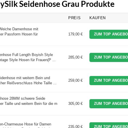
ilySilk Seidenhose Grau Produkte
PREIS
KAUFEN
 Weiche Damenhose mit
ter Passform Hosen für
179,00 €
ZUM TOP ANGEBO
enhose Full Length Boyish Style
285,00 €
ZUM TOP ANGEBO
age Style Hosen für Frauen(P ...
idenhose mit weitem Bein und
259,00 €
ZUM TOP ANGEBO
cher Reißverschluss Hohe Taille ...
enhose 28MM schwere Seide
er Taille und weitem Bein für die m
305,00 €
ZUM TOP ANGEBO
den-Charmeuse Hose für Damen
235,00 €
ZUM TOP ANGEBO