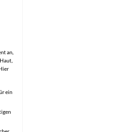
ent an,
 Haut,
Hier
ür ein
tigen
icher