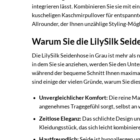
integrieren lässt. Kombinieren Sie sie mit ei
kuscheligen Kaschmirpullover für entspannte
Allrounder, der Ihnen unzählige Styling-Mögl
Warum Sie die LilySilk Sei
Die LilySilk Seidenhose in Grau ist mehr als 
in dem Sie sie anziehen, werden Sie den Unter
während der bequeme Schnitt Ihnen maximale 
sind einige der vielen Gründe, warum Sie die
Unvergleichlicher Komfort:
Die reine Mau
angenehmes Tragegefühl sorgt, selbst an
Zeitlose Eleganz:
Das schlichte Design un
Kleidungsstück, das sich leicht kombiniere
Hautfreundlich:
Seide ist hypoallergen un