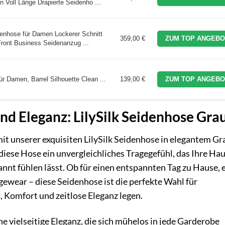
 Voll Länge Drapierte Seidenho ...
enhose für Damen Lockerer Schnitt
359,00 €
ZUM TOP ANGEBO
Front Business Seidenanzug ...
ür Damen, Barrel Silhouette Clean ...
139,00 €
ZUM TOP ANGEBO
nd Eleganz: LilySilk Seidenhose Gra
mit unserer exquisiten LilySilk Seidenhose in elegantem Gr
t diese Hose ein unvergleichliches Tragegefühl, das Ihre Ha
nnt fühlen lässt. Ob für einen entspannten Tag zu Hause, 
gewear – diese Seidenhose ist die perfekte Wahl für
, Komfort und zeitlose Eleganz legen.
e vielseitige Eleganz, die sich mühelos in jede Garderobe