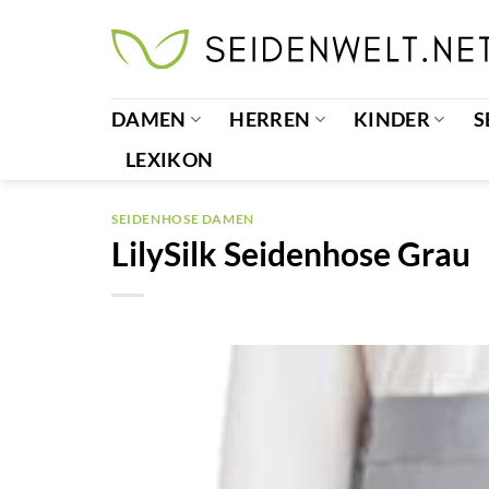
Zum
Inhalt
springen
DAMEN
HERREN
KINDER
S
LEXIKON
SEIDENHOSE DAMEN
LilySilk Seidenhose Grau