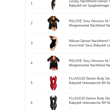
Lovasy Nachthemd Damen S
1
Babydoll mit Spaghettiträger
RSLOVE Sexy Dessous für D
2
Morgenmantel Nachtkleid Na
Wikoan Damen Nachthemd Se
3
Ausschnitt Sexy Babydoll Li
RSLOVE Sexy Dessous für D
4
Morgenmantel Nachtkleid Na
FLLAGG20 Damen Body Dess
Babydoll Unterwäsche BH N
5
...
FLLAGG20 Damen Body Dess
Babydoll Unterwäsche BH N
6
...