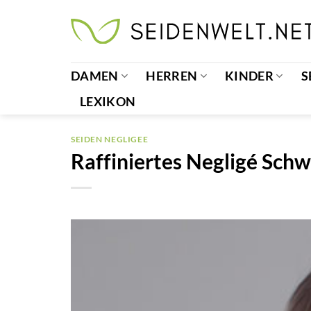
Zum
Inhalt
springen
DAMEN
HERREN
KINDER
S
LEXIKON
SEIDEN NEGLIGEE
Raffiniertes Negligé Sch