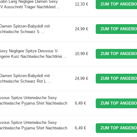
atin Lang Negligee Damen Sexy
12,33 €
ZUM TOP ANGEBO
 V Ausschnitt Träger Nachtkleid ...
amen Spitzen-Babydoll mit
24,99 €
ZUM TOP ANGEBO
chtwäsche Schwarz S ...
xy Negligee Spitze Dessous V-
10,99 €
ZUM TOP ANGEBO
ngerie Kurz Nachtwäsche Nachtklei ...
amen Spitzen-Babydoll mit
24,99 €
ZUM TOP ANGEBO
chtwäsche Schwarz Rot L ...
ous Spitze Unterwäsche Sexy
achtwäsche Pyjama Shirt Nachtwäsch
6,49 €
ZUM TOP ANGEBO
ous Spitze Unterwäsche Sexy
achtwäsche Pyjama Shirt Nachtwäsch
6,49 €
ZUM TOP ANGEBO