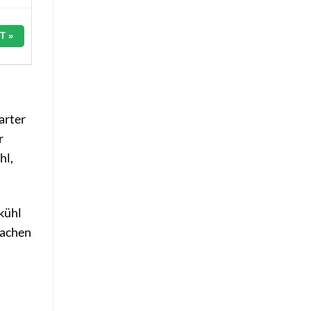
T »
arter
r
hl,
kühl
wachen