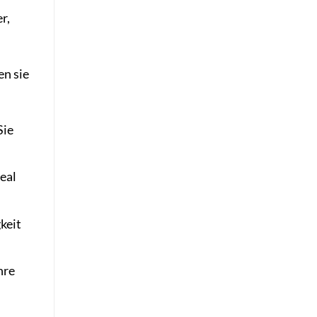
r,
en sie
Sie
eal
keit
hre