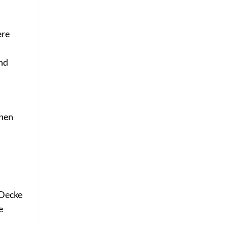
ere
und
onen
 Decke
e