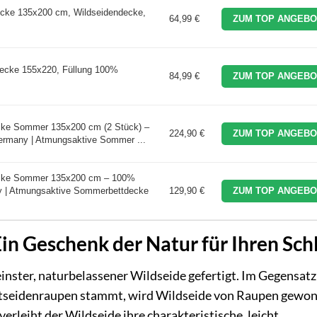
ecke 135x200 cm, Wildseidendecke,
64,99 €
ZUM TOP ANGEBO
cke 155x220, Füllung 100%
84,99 €
ZUM TOP ANGEBO
ke Sommer 135x200 cm (2 Stück) –
224,90 €
ZUM TOP ANGEBO
ermany | Atmungsaktive Sommer ...
cke Sommer 135x200 cm – 100%
y | Atmungsaktive Sommerbettdecke
129,90 €
ZUM TOP ANGEBO
in Geschenk der Natur für Ihren Sch
nster, naturbelassener Wildseide gefertigt. Im Gegensatz
chtseidenraupen stammt, wird Wildseide von Raupen gewo
verleiht der Wildseide ihre charakteristische, leicht