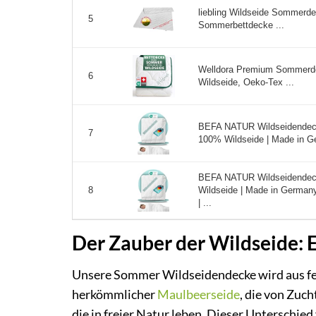
liebling Wildseide Sommerd
5
Sommerbettdecke ...
Welldora Premium Sommerde
6
Wildseide, Oeko-Tex ...
BEFA NATUR Wildseidendec
7
100% Wildseide | Made in G
BEFA NATUR Wildseidende
Wildseide | Made in German
8
| ...
Der Zauber der Wildseide: E
Unsere Sommer Wildseidendecke wird aus fei
herkömmlicher
Maulbeerseide
, die von Zu
die in freier Natur leben. Dieser Unterschied 