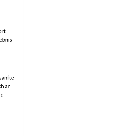
ort
lebnis
 sanfte
ch an
nd