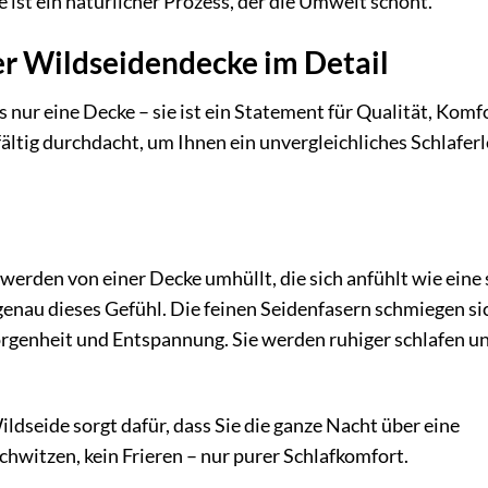
st ein natürlicher Prozess, der die Umwelt schont.
r Wildseidendecke im Detail
nur eine Decke – sie ist ein Statement für Qualität, Komf
ältig durchdacht, um Ihnen ein unvergleichliches Schlafer
nd werden von einer Decke umhüllt, die sich anfühlt wie eine
nau dieses Gefühl. Die feinen Seidenfasern schmiegen si
orgenheit und Entspannung. Sie werden ruhiger schlafen u
ldseide sorgt dafür, dass Sie die ganze Nacht über eine
witzen, kein Frieren – nur purer Schlafkomfort.