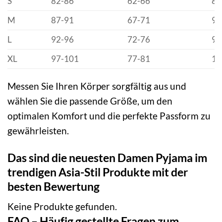
S
82-86
62-66
88
M
87-91
67-71
93
L
92-96
72-76
98
XL
97-101
77-81
10
Messen Sie Ihren Körper sorgfältig aus und
wählen Sie die passende Größe, um den
optimalen Komfort und die perfekte Passform zu
gewährleisten.
Das sind die neuesten Damen Pyjama im
trendigen Asia-Stil Produkte mit der
besten Bewertung
Keine Produkte gefunden.
FAQ – Häufig gestellte Fragen zum