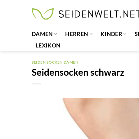
Zum
Inhalt
springen
DAMEN
HERREN
KINDER
S
LEXIKON
SEIDEN SOCKEN DAMEN
Seidensocken schwarz