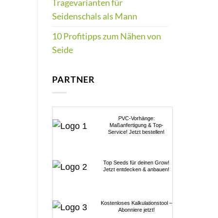
Tragevarianten für
Seidenschals als Mann
10 Profitipps zum Nähen von
Seide
PARTNER
PVC-Vorhänge:
Maßanfertigung & Top-
Service! Jetzt bestellen!
Top Seeds für deinen Grow!
Jetzt entdecken & anbauen!
Kostenloses Kalkulationstool –
Abonniere jetzt!