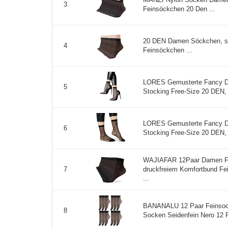
3
Feinsöckchen 20 Den ...
20 DEN Damen Söckchen, sei
4
Feinsöckchen ...
LORES Gemusterte Fancy D
5
Stocking Free-Size 20 DEN,
LORES Gemusterte Fancy D
6
Stocking Free-Size 20 DEN, 
WAJIAFAR 12Paar Damen Fei
druckfreiem Komfortbund Fe
7
...
BANANALU 12 Paar Feinsoc
8
Socken Seidenfein Nero 12 P