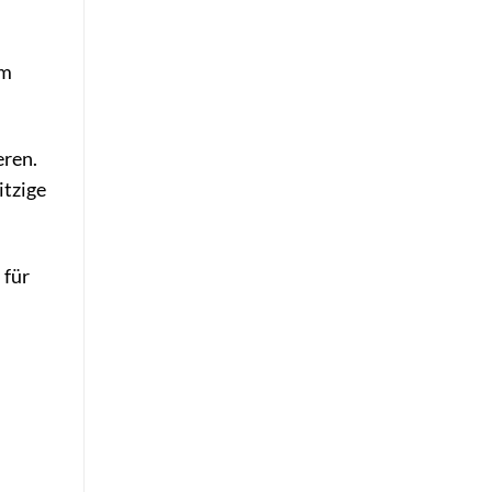
um
eren.
itzige
 für