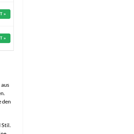
T »
T »
 aus
en.
e den
Stil.
ine