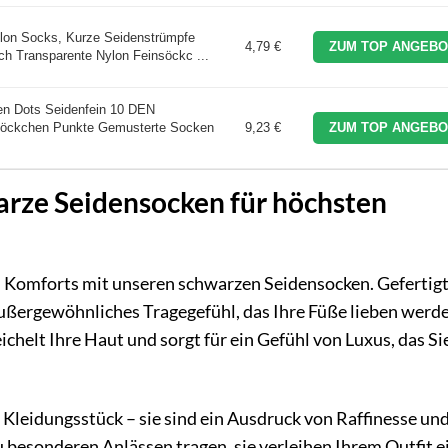
on Socks, Kurze Seidenstrümpfe
4,79 €
ZUM TOP ANGEBO
h Transparente Nylon Feinsöckc ...
n Dots Seidenfein 10 DEN
söckchen Punkte Gemusterte Socken
9,23 €
ZUM TOP ANGEBO
arze Seidensocken für höchsten
en Komforts mit unseren schwarzen Seidensocken. Gefertigt
 außergewöhnliches Tragegefühl, das Ihre Füße lieben werd
helt Ihre Haut und sorgt für ein Gefühl von Luxus, das Si
Kleidungsstück – sie sind ein Ausdruck von Raffinesse und 
 zu besonderen Anlässen tragen, sie verleihen Ihrem Outfit e