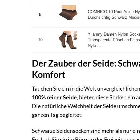
COMNICO 10 Paar Ankle Nyl
9
Durchsichtig Schwarz Modisc
Yilanmy Damen Nylon Socke
Transparente Rüschen Fein
10
Nylo ...
Der Zauber der Seide: Schw
Komfort
Tauchen Sie ein in die Welt unvergleichlich
100% reiner Seide
, bieten diese Socken ein
Die natürliche Weichheit der Seide umschmeic
ganzen Tag begleitet.
Schwarze Seidensocken sind mehr als nur ein 
Egal, ob Sie sie im Büro, in der Freizeit oder