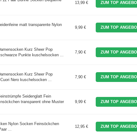
13,99 €
ZUM TOP ANGEBO
denfeine matt transparente Nylon
9,99 €
ZUM TOP ANGEBO
amensocken Kurz Sheer Pop
7,90 €
ZUM TOP ANGEBO
 schwarze Punkte kuschelsocken ...
amensocken Kurz Sheer Pop
7,90 €
ZUM TOP ANGEBO
Cuori Nero kuschelsocken ...
nstrümpfe Seidenglatt Fein
insöckchen transparent ohne Muster
9,99 €
ZUM TOP ANGEBO
ken Nylon Socken Feinsöckchen
12,95 €
ZUM TOP ANGEBO
aar ...